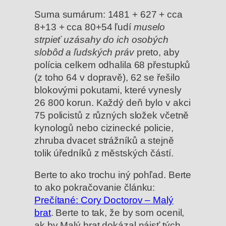
Suma sumárum: 1481 + 627 + cca
8+13 + cca 80+54 ľudí
muselo
strpieť uzásahy do ich osobých
slobôd a ľudských práv
preto, aby
polícia celkem odhalila 68 přestupků
(z toho 64 v dopravě), 62 se řešilo
blokovými pokutami, které vynesly
26 800 korun. Každý deň bylo v akci
75 policistů z různých složek včetně
kynologů nebo cizinecké policie,
zhruba dvacet strážníků a stejně
tolik úředníků z městských částí.
Berte to ako trochu iný pohľad. Berte
to ako pokračovanie článku:
Prečítané: Cory Doctorov – Malý
brat
. Berte to tak, že by som ocenil,
ak by Malý brat dokázal nájsť tých