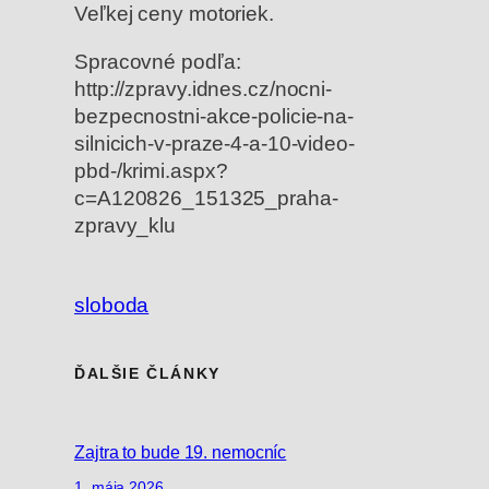
Veľkej ceny motoriek.
Spracovné podľa:
http://zpravy.idnes.cz/nocni-
bezpecnostni-akce-policie-na-
silnicich-v-praze-4-a-10-video-
pbd-/krimi.aspx?
c=A120826_151325_praha-
zpravy_klu
sloboda
ĎALŠIE ČLÁNKY
Zajtra to bude 19. nemocníc
1. mája 2026