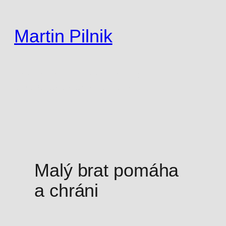
Prejsť
na
Martin Pilnik
obsah
liberálny politik, lieková politika a
elektronizácia zdravotníctva
Malý brat pomáha
a chráni