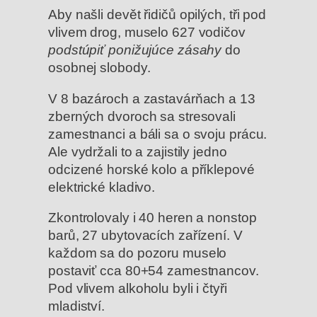
Aby našli devět řidičů opilých, tři pod
vlivem drog, muselo 627 vodičov
podstúpiť ponižujúce zásahy
do
osobnej slobody.
V 8 bazároch a zastavárňach a 13
zberných dvoroch sa stresovali
zamestnanci a báli sa o svoju prácu.
Ale vydržali to a zajistily jedno
odcizené horské kolo a příklepové
elektrické kladivo.
Zkontrolovaly i 40 heren a nonstop
barů, 27 ubytovacích zařízení. V
každom sa do pozoru muselo
postaviť cca 80+54 zamestnancov.
Pod vlivem alkoholu byli i čtyři
mladiství.