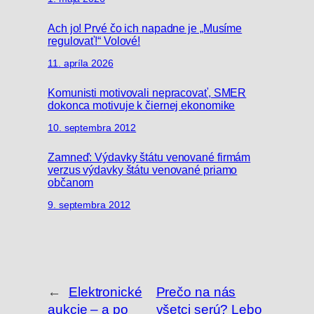
Ach jo! Prvé čo ich napadne je „Musíme
regulovať!“ Volové!
11. apríla 2026
Komunisti motivovali nepracovať, SMER
dokonca motivuje k čiernej ekonomike
10. septembra 2012
Zamneď: Výdavky štátu venované firmám
verzus výdavky štátu venované priamo
občanom
9. septembra 2012
←
Elektronické
Prečo na nás
aukcie – a po
všetci serú? Lebo