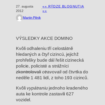
27. augusta
«« RÝDZE BLOGNUTIA
·
2012
»»
Martin Pilnik
VÝSLEDKY AKCE DOMINO
Kvôli odhaleniu tří celostátně
hledaných a čtyř cizincú, jejichž
prohřešky bude dál řešit cizinecká
policie, policisté a strážníci
zkontrolovali
otravovali
od čtvrtka do
neděle 1 481 lidí, z toho 193 cizinců.
Kvôli
vypátraniu
jednoho kradeného
auta ke kontrole zastavili 627
vozidel.