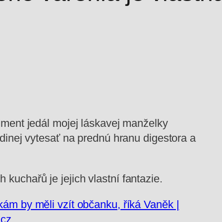
ment jedál mojej láskavej manželky
inej vytesať na prednú hranu digestora a
kuchařů je jejich vlastní fantazie.
kám by měli vzít občanku, říká Vaněk |
.cz
.