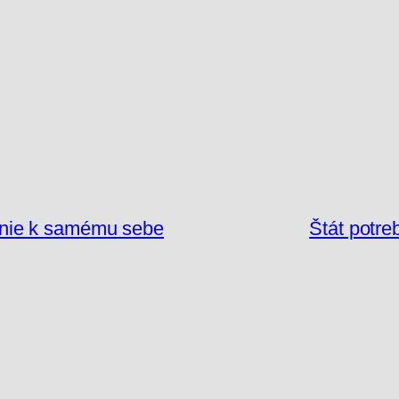
tenie k samému sebe
Štát potre