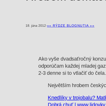
18. júna 2012
·
«« RÝDZE BLOGNUTIA »»
Ako vyše dvadsaťročný konzu
odporúčam každej mladej gazd
2-3 denne si to vtlačiť do čela.
Největším hrobem českých 
Knedlíky v trojobalu? Mat
Dobrá chuť | www.lidovky