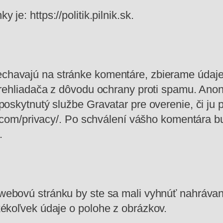
je: https://politik.pilnik.sk.
chavajú na stránke komentáre, zbierame údaje,
prehliadača z dôvodu ochrany proti spamu.
Anon
poskytnutý službe Gravatar pre overenie, či j
c.com/privacy/. Po schválení vášho komentára bu
.
 webovú stránku by ste sa mali vyhnúť nahráva
ékoľvek údaje o polohe z obrázkov.