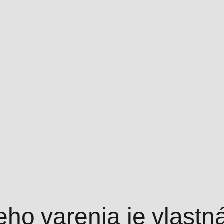
zácia zdravotníctva
o varenia je vlastná