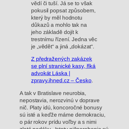
vědí či tuší. Já se to však
pokusil popsat způsobem,
který by měl hodnotu
důkazů a mohlo tak na
jeho základě dojít k
trestnímu řízení. Jedna věc
je „vědět“ a jiná „dokázat“.
Z předražených zakázek
se plní stranické kasy, říká
advokát Láska |
zpravy.ihned.cz – Česko
.
A tak v Bratislave neurobia,
nepostavia, nerozvinú v doprave
nič. Platy idú, koncoročné bonusy
sú isté a keďže máme demokraciu,
o pár rokov prídu voľby a s nimi