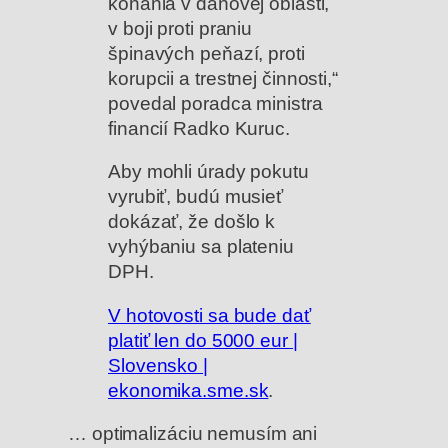
konania v daňovej oblasti,
v boji proti praniu
špinavých peňazí, proti
korupcii a trestnej činnosti,“
povedal poradca ministra
financií Radko Kuruc.
Aby mohli úrady pokutu
vyrubiť, budú musieť
dokázať, že došlo k
vyhýbaniu sa plateniu
DPH.
V hotovosti sa bude dať
platiť len do 5000 eur |
Slovensko |
ekonomika.sme.sk
.
… optimalizáciu nemusím ani