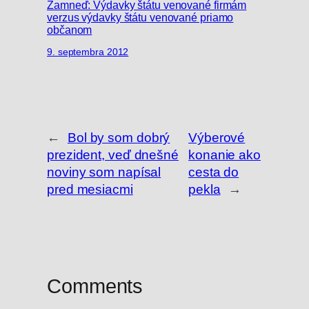
Zamneď: Výdavky štátu venované firmám
verzus výdavky štátu venované priamo
občanom
9. septembra 2012
←
Bol by som dobrý
Výberové
prezident, veď dnešné
konanie ako
noviny som napísal
cesta do
pred mesiacmi
pekla
→
Comments