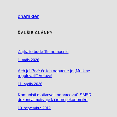
charakter
ĎALŠIE ČLÁNKY
Zajtra to bude 19. nemocníc
1. mája 2026
Ach jo! Prvé čo ich napadne je „Musíme
regulovať!“ Volové!
11. apríla 2026
Komunisti motivovali nepracovať, SMER
dokonca motivuje k čiernej ekonomike
10. septembra 2012