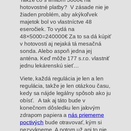
hotovostné platby? V zásade nie je
žiaden problém, aby akýkoľvek
majetok bol vo vlastníctve 48
eseročiek. To vydá na
48×5000=240000€ Za to sa dá kúpiť
v hotovosti aj nejaká tá mesačná
sonda. Alebo aspoň jedna jej
anténa. Keď môže 177 s.r.o. vlastniť
jednu lekárenskú sieť…
Viete, každá regulácia je len a len
regulácia, takže je len otázkou času,
kedy sa nájde legálny spôsob ako ju
obísť. A tak aj táto bude v
konečnom dôsledku len jalovým
zdrapom papiera a
nás priemerne
poctivých
bude otravovať, kým si
nezvykneme. A potom už ani to nie.