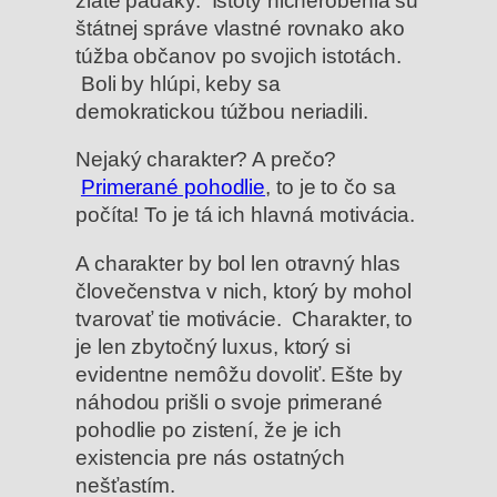
zlaté padáky. Istoty ničnerobenia sú
štátnej správe vlastné rovnako ako
túžba občanov po svojich istotách.
Boli by hlúpi, keby sa
demokratickou túžbou neriadili.
Nejaký charakter? A prečo?
Primerané pohodlie
, to je to čo sa
počíta! To je tá ich hlavná motivácia.
A charakter by bol len otravný hlas
človečenstva v nich, ktorý by mohol
tvarovať tie motivácie. Charakter, to
je len zbytočný luxus, ktorý si
evidentne nemôžu dovoliť. Ešte by
náhodou prišli o svoje primerané
pohodlie po zistení, že je ich
existencia pre nás ostatných
nešťastím.