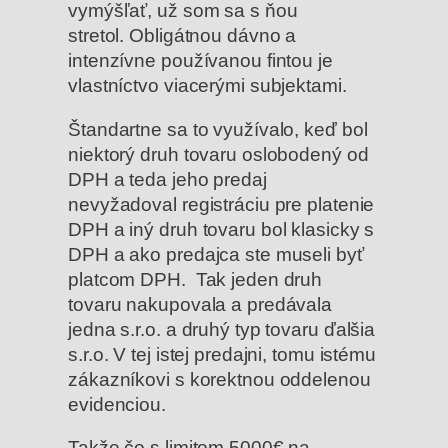
vymýšľať, už som sa s ňou
stretol. Obligátnou dávno a
intenzívne používanou fintou je
vlastníctvo viacerými subjektami.
Štandartne sa to využívalo, keď bol
niektorý druh tovaru oslobodený od
DPH a teda jeho predaj
nevyžadoval registráciu pre platenie
DPH a iný druh tovaru bol klasicky s
DPH a ako predajca ste museli byť
platcom DPH. Tak jeden druh
tovaru nakupovala a predávala
jedna s.r.o. a druhý typ tovaru ďalšia
s.r.o. V tej istej predajni, tomu istému
zákazníkovi s korektnou oddelenou
evidenciou.
Takže čo s limitom 5000€ na