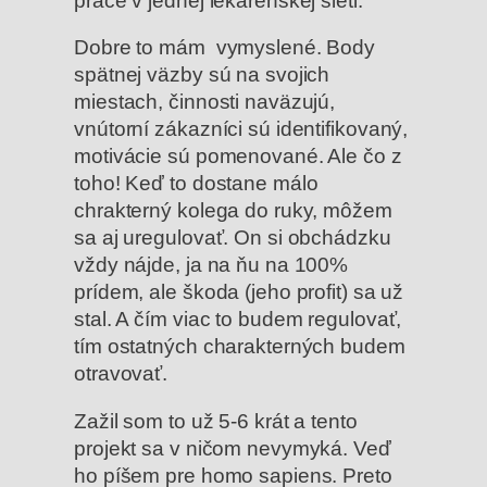
práce v jednej lekárenskej sieti.
Dobre to mám vymyslené. Body
spätnej väzby sú na svojich
miestach, činnosti naväzujú,
vnútorní zákazníci sú identifikovaný,
motivácie sú pomenované. Ale čo z
toho! Keď to dostane málo
chrakterný kolega do ruky, môžem
sa aj uregulovať. On si obchádzku
vždy nájde, ja na ňu na 100%
prídem, ale škoda (jeho profit) sa už
stal. A čím viac to budem regulovať,
tím ostatných charakterných budem
otravovať.
Zažil som to už 5-6 krát a tento
projekt sa v ničom nevymyká. Veď
ho píšem pre homo sapiens. Preto