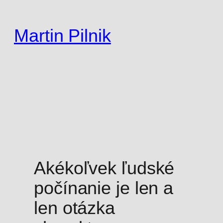
Prejsť
na
Martin Pilnik
obsah
liberálny politik, lieková politika a
elektronizácia zdravotníctva
Akékoľvek ľudské
počínanie je len a
len otázka