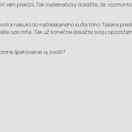
ktorí vám prekĺzli. Tak matematicky dokážte, že rozmo
vorili a nakukli do natrieskaného kufra toho Taliana pre
 máte odo mňa. Tak už konečne dokážte svoju opodstat
rítomné špehovanie
vy zvolili
?