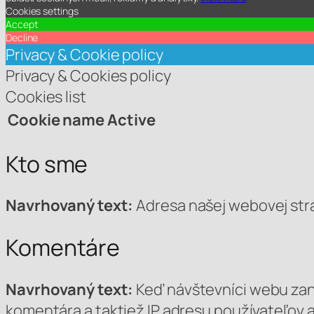
Cookies settings
Accept
Decline
Privacy & Cookie policy
Privacy & Cookies policy
Cookies list
Cookie name
Active
Kto sme
Navrhovaný text:
Adresa našej webovej stránk
Komentáre
Navrhovaný text:
Keď návštevníci webu zan
komentára a taktiež IP adresu používateľov 