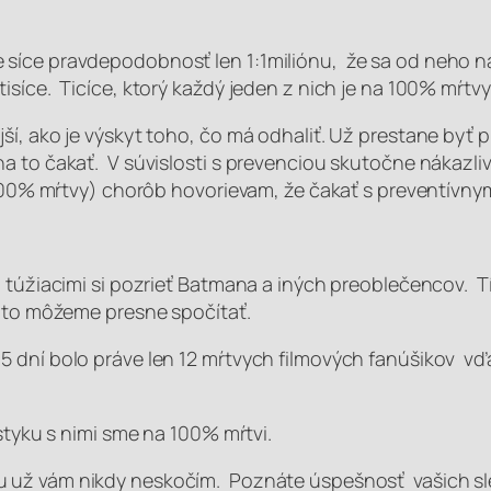
síce pravdepodobnosť len 1:1miliónu, že sa od neho na
síce. Ticíce, ktorý každý jeden z nich je na 100% mŕtvy
ší, ako je výskyt toho, čo má odhaliť. Už prestane byť 
na to čakať. V súvislosti s prevenciou skutočne nákazl
a 100% mŕtvy) chorôb hovorievam, že čakať s preventívn
 túžiacimi si pozrieť Batmana a iných preoblečencov. Tí 1
i to môžeme presne spočítať.
65 dní bolo práve len 12 mŕtvych filmových fanúšikov
 styku s nimi sme na 100% mŕtvi.
u
už vám nikdy neskočím. Poznáte úspešnosť vašich sl