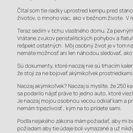
Čítal som tie riadky uprostred kempu pred stan
životov, o mnoho viac, ako v bežnom živote. V 
Teraz sedím v tichu vlastného domu. Za pevnými 
Vrátane zvukov peristalitických pohybov a flat
rešpekt ostatných. Môj osobný život je v tom 
nemáte možnosť ani len náhodou sledovať, ako s
Sú dokumenty, ktoré naozaj nie sú trhacím kalend
že stojí za ne bojovať akýmikoľvek prostriedkami
Naozaj akýmikoľvek?
Naozaj si myslíte, že 250 k
sa podarilo nájsť práve to jedno auto, ktoré v
Je naozaj mojou osobnou vecou odkiaľ kam a p
nemám trpezlivosť , kým na to prídete sami.
Podľa nejakého zákona mám požiadať, aby mi b
požiadam aby tie údaje boli vymazané a už nik