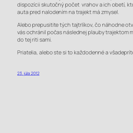
dispozícii skutočný počet vrahov a ich obetí, 
auta pred nalodením na trajekt má zmysel.
Alebo prepusitite tých tajtrlíkov, čo náhodne ot
vás ochránil počas následnej plauby trajektom
do tej riti sami.
Priatelia, alebo ste si to každodenné a všadep
23. júla 2012