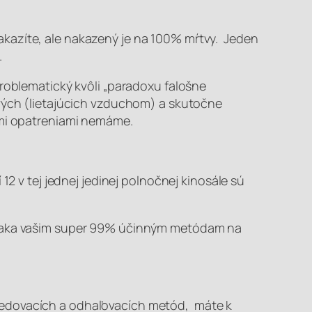
kazíte, ale nakazený je na 100% mŕtvy. Jeden
.
problematický kvôli „paradoxu falošne
ivých (lietajúcich vzduchom) a skutočne
ymi opatreniami nemáme.
2 v tej jednej jedinej polnočnej kinosále sú
 vďaka vašim super 99% účinným metódam na
edovacích a odhaľovacích metód, máte k