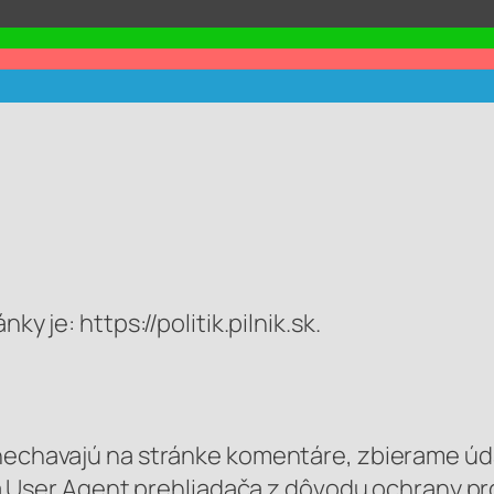
y je: https://politik.pilnik.sk.
echavajú na stránke komentáre, zbierame údaj
a User Agent prehliadača z dôvodu ochrany pr