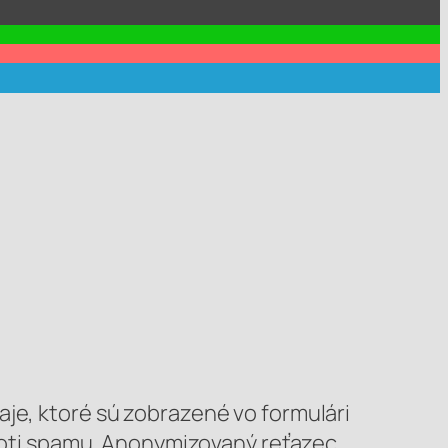
e, ktoré sú zobrazené vo formulári
oti spamu.
Anonymizovaný reťazec