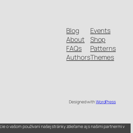
Blog
Events
About
Shop
FAQs
Patterns
Authors
Themes
Designed with
WordPress
ie o vašom používaní našej stránky zdieľame aj s našimi partnermi v