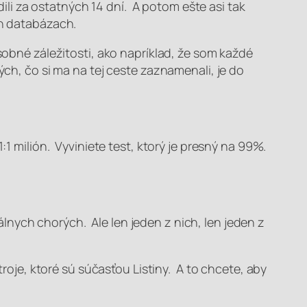
li za ostatných 14 dní. A potom ešte asi tak
ch databázach.
osobné záležitosti, ako napríklad, že som každé
ých, čo si ma na tej ceste zaznamenali, je do
:1 milión. Vyviniete test, ktorý je presný na 99%.
ciálnych chorých. Ale len jeden z nich, len jeden z
troje, ktoré sú súčasťou Listiny. A to chcete, aby