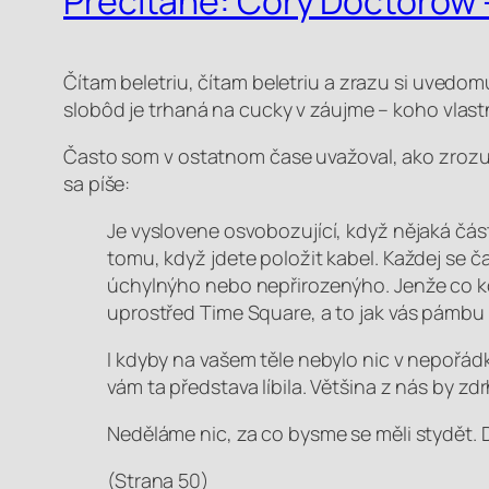
Prečítané: Cory Doctorow –
Čítam beletriu, čítam beletriu a zrazu si uvedo
slobôd je trhaná na cucky v záujme – koho vlast
Často som v ostatnom čase uvažoval, ako zroz
sa píše:
Je vyslovene osvobozující, když nějaká část
tomu, když jdete položit kabel. Každej se č
úchylnýho nebo nepřirozenýho. Jenže co kd
uprostřed Time Square, a to jak vás pámbu 
I kdyby na vašem těle nebylo nic v nepořádk
vám ta představa líbila. Většina z nás by zdr
Neděláme nic, za co bysme se měli stydět.
(Strana 50)