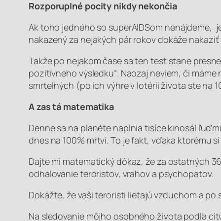
Rozporuplné pocity nikdy nekončia
Ak toho jedného so superAIDSom nenájdeme, je 
nakazený za nejakých pár rokov dokáže nakaziť ti
Takže po nejakom čase sa ten test stane presnej
pozitívneho výsledku“. Naozaj neviem, či máme 
smrteľných (po ich výhre v lotérii života ste n
A zas tá matematika
Denne sa na planéte naplnia tisíce kinosál ľuďmi
dnes na 100% mŕtvi. To je fakt, vďaka ktorému s
Dajte mi matematický dôkaz, že za ostatných 3
odhalovanie teroristov, vrahov a psychopatov.
Dokážte, že vaši teroristi lietajú vzduchom a po
Na sledovanie môjho osobného života
podľa cit