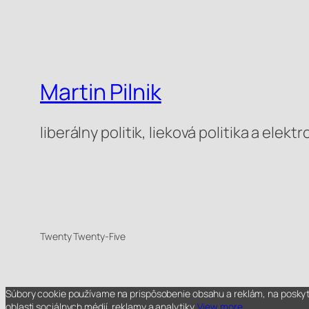
Martin Pilnik
liberálny politik, lieková politika a elek
Twenty Twenty-Five
Súbory cookie používame na prispôsobenie obsahu a reklám, na poskytov
oblasti sociálnych médií, reklamy a analytiky.
View more