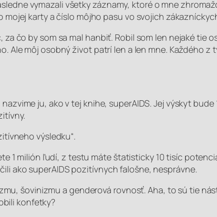
ásledne vymazali všetky záznamy, ktoré o mne zhromaždi
lo mojej karty a číslo môjho pasu vo svojich zákaznícky
č, za čo by som sa mal hanbiť. Robil som len nejaké tie 
no. Ale môj osobný život patrí len a len mne. Každého z t
nazvime ju, ako v tej knihe, superAIDS. Jej výskyt bude 1
itívny.
zitívneho výsledku“.
ete 1 milión ľudí, z testu máte štatisticky 10 tisíc poten
ili ako superAIDS pozitívnych falošne, nesprávne.
asizmu, šovinizmu a genderová rovnosť. Aha, to sú tie nás
robili konfetky?