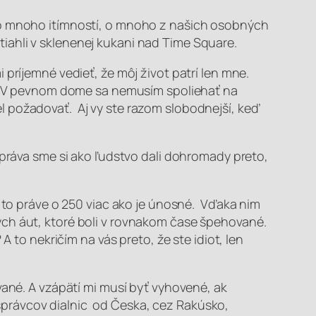
e o mnoho itímností, o mnoho z našich osobných
iahli v sklenenej kukani nad Time Square.
i príjemné vedieť, že
môj život patrí len mne.
ôd. V pevnom dome sa nemusím spoliehať na
l
požadovať. Aj
vy ste razom slobodnejší
, keď
 práva sme si ako ľudstvo dali dohromady preto,
e to práve o 250 viac ako je únosné. Vďaka nim
ých áut, ktoré boli v rovnakom čase špehované.
?
A to nekričím na vás preto, že ste idiot, len
é. A vzápätí mi musí byť vyhovené, ak
právcov dialnic od Česka, cez Rakúsko,