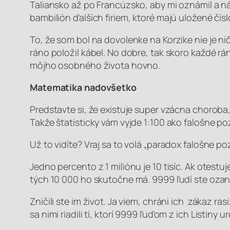
Taliansko až po Francúzsko, aby mi oznámil a n
bambilión ďalších firiem, ktoré majú uložené čís
To, že som bol na dovolenke na Korzike nie je ni
ráno položil kábel. No dobre, tak skoro každé rá
môjho osobného života hovno.
Matematika nadovšetko
Predstavte si, že existuje super vzácna choroba, 
Takže štatisticky vám vyjde 1:100 ako falošne poz
Už to vidíte? Vraj sa to volá „paradox falošne po
Jedno percento z 1 miliónu je 10 tisíc. Ak otestuj
tých 10 000 ho skutočne má. 9999 ľudí ste ozanč
Zničili ste im život. Ja viem, chráni ich zákaz r
sa nimi riadili tí, ktorí 9999 ľuďom z ich Listiny u