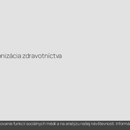
tronizácia zdravotníctva
anie funkcií sociálnych médií a na analýzu našej návštevnosti. Informác