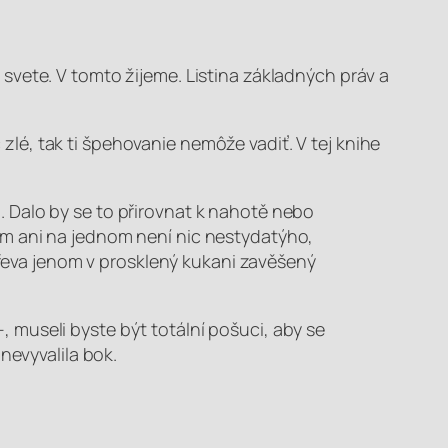
svete. V tomto žijeme. Listina základných práv a
 zlé, tak ti špehovanie nemôže vadiť.
V tej knihe
. Dalo by se to přirovnat k nahotě nebo
tom ani na jednom není nic nestydatýho,
řeva jenom v prosklený kukani zavěšený
, museli byste být totální pošuci, aby se
 nevyvalila bok.