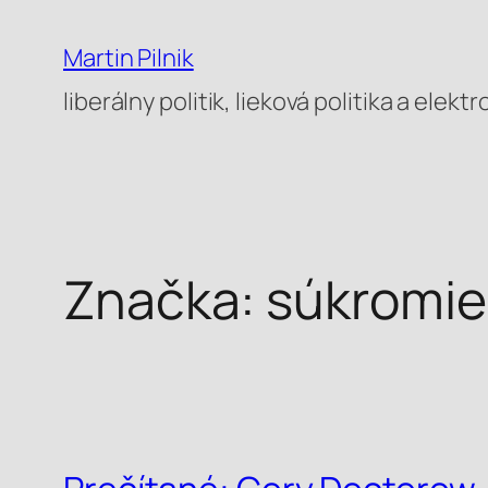
Prejsť
na
Martin Pilnik
obsah
liberálny politik, lieková politika a elek
Značka:
súkromie