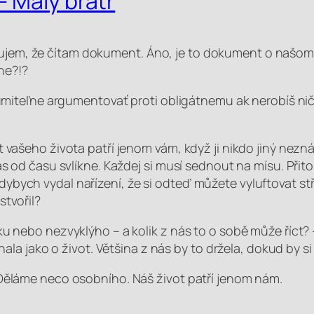
 Malý bratr
mujem, že čítam dokument. Áno, je to dokument o našom 
ne?!?
umiteľne argumentovať proti obligátnemu
ak nerobíš nič
 vašeho života patří jenom vám, když ji nikdo jiný nezná
as od času svlíkne. Každej si musí sednout na mísu. Při
ybych vydal nařízení, že si odteď můžete vyluftovat st
stvořil?
u nebo nezvyklýho – a kolik z nás to o sobě může říct? -
hala jako o život. Většina z nás by to držela, dokud by si
 Děláme neco osobního. Náš život patří jenom nám.