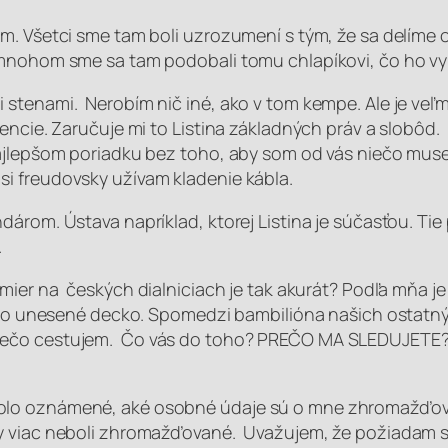
om. Všetci sme tam boli uzrozumení s tým, že sa delím
mnohom sme sa tam podobali tomu chlapíkovi, čo ho vyt
stenami. Nerobím nič iné, ako v tom kempe. Ale je veľm
ulencie. Zaručuje mi to Listina základných práv a slob
najlepšom poriadku bez toho, aby som
od vás niečo muse
i freudovsky užívam kladenie kábla.
árom. Ústava napríklad, ktorej Listina je súčasťou. Tie
.
amier na českých dialniciach je tak akurát? Podľa mňa j
iezlo unesené decko. Spomedzi bambilióna našich ostatn
rečo cestujem. Čo vás do toho?
PREČO MA SLEDUJETE
olo oznámené, aké osobné údaje sú o mne zhromažďovan
dy viac neboli zhromažďované. Uvažujem, že požiadam s